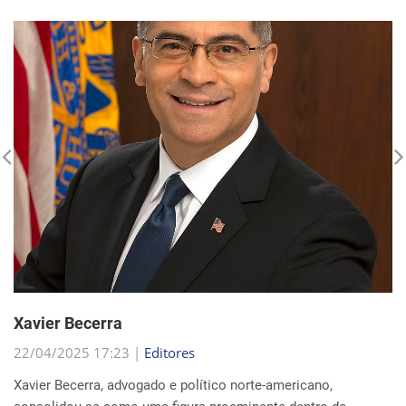
Xavier Becerra
22/04/2025 17:23 |
Editores
Xavier Becerra, advogado e político norte-americano,
consolidou-se como uma figura proeminente dentro do
Partido Democrata, trilhando uma carreira que o levou de
origens humildes em Sacramento ao cargo de secretá...
Continue Lendo...