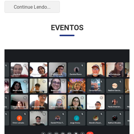
UNESP E UNAM PROMOVEM UM ENCONTRO
VIRTUAL DOS ESTUDANTES DE RELAÇÕES
INTERNACIONAIS
07/05/2023 10:23 |
Beatriz Zanin de Moraes
Na última quarta-feira (26), os alunos do curso de Relações