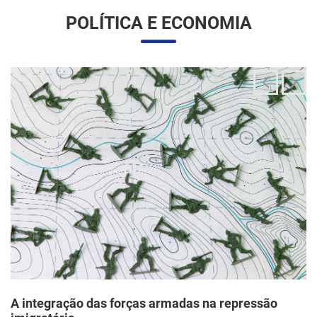
A integração das forças armadas na repressão
imigratória
24/06/2025 11:33 |
Editores
O governo Trump vem articulando uma inédita e ampla
mobilização da Guarda Nacional para atuar diretamente em
operações de fiscalização migratória no interior dos Estados
Unidos, segundo um memorando d...