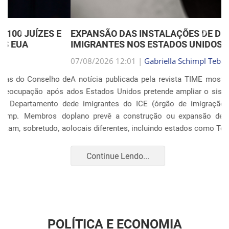
Anterior
Próxim
EXPANSÃO DAS INSTALAÇÕES DE DETENÇÃO DE
IMIGRANTES NOS ESTADOS UNIDOS
07/08/2026 12:01 |
Gabriella Schimpl Tebar Anunciação
A notícia publicada pela revista TIME mostra que o governo
dos Estados Unidos pretende ampliar o sistema de detenção
de imigrantes do ICE (órgão de imigração e alfândega). O
plano prevê a construção ou expansão de unidades em 14
locais diferentes, incluindo estados como Texas, F...
Continue Lendo...
POLÍTICA E ECONOMIA