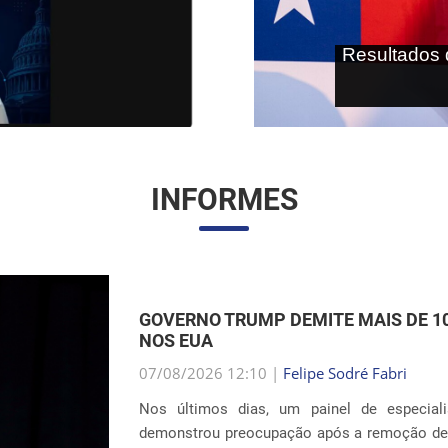
As terras r
internaci
INFORMES
EXPANSÃO DAS INSTALAÇÕES DE DE
UNIDOS
07/08/2026 12:01 |
Gabriella Schimpl Teba
A notícia publicada pela revista TIME mostra
sistema de detenção de imigrantes do ICE 