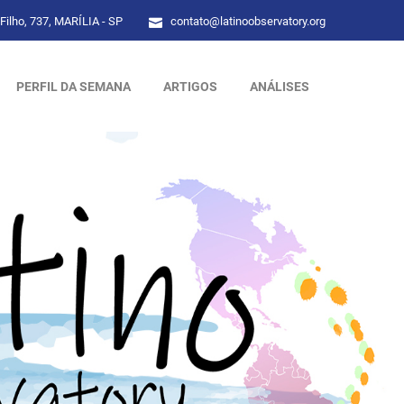
Filho, 737, MARÍLIA - SP
contato@latinoobservatory.org
PERFIL DA SEMANA
ARTIGOS
ANÁLISES