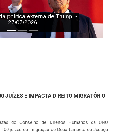
aras nas agendas doméstica e
onal do Brasil - 27/07/2026
TENÇÃO DE IMIGRANTES NOS ESTADOS
r Anunciação
 que o governo dos Estados Unidos pretende ampliar o
Próximo
(órgão de imigração e alfândega). O plano prevê a