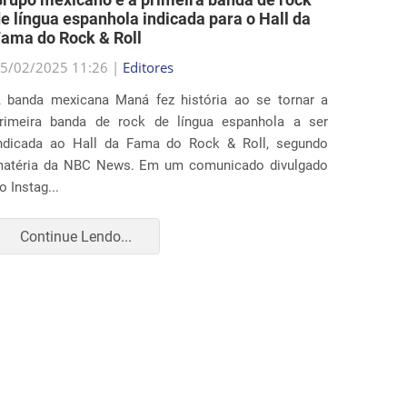
e língua espanhola indicada para o Hall da
medida
ama do Rock & Roll
locais 
5/02/2025 11:26 |
Editores
25/02/2
 banda mexicana Maná fez história ao se tornar a
Diverso
rimeira banda de rock de língua espanhola a ser
ação ju
ndicada ao Hall da Fama do Rock & Roll, segundo
que ampl
atéria da NBC News. Em um comunicado divulgado
realiza
o Instag...
apr...
Continue Lendo...
Con