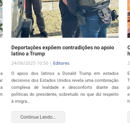
Deportações expõem contradições no apoio
O
latino a Trump
h
24/06/2025 10:50 |
Editores
2
la
O apoio dos latinos a Donald Trump em estados
E
r
decisivos dos Estados Unidos revela uma combinação
T
ia
complexa de lealdade e desconforto diante das
p
um
políticas do presidente, sobretudo no que diz respeito
e
à imigra...
h
Continue Lendo...