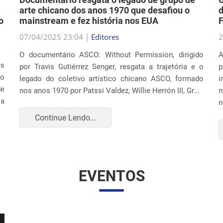
arte chicano dos anos 1970 que desafiou o
d
o
mainstream e fez história nos EUA
F
07/04/2025 23:04 |
Editores
2
O documentário ASCO: Without Permission, dirigido
A
os
por Travis Gutiérrez Senger, resgata a trajetória e o
p
ão
legado do coletivo artístico chicano ASCO, formado
i
de
nos anos 1970 por Patssi Valdez, Willie Herrón III, Gr...
m
 a
n
Continue Lendo...
EVENTOS