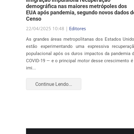
demográfica nas maiores metrópoles dos
EUA após pandemia, segundo novos dados d
Censo
a música
22/04/2025 10:48 |
Editores
abordar
As grandes áreas metropolitanas dos Estados Unid
ação nos
estão experimentando uma expressiva recuperaç
 causa é
populacional após os duros impactos da pandemia 
COVID-19 — e o principal motor desse crescimento é
imi...
Continue Lendo...