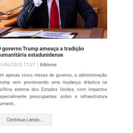
 governo Trump ameaça a tradição
Estado
umanitária estadunidense
nas po
3/06/2025 17:27 |
Editores
29/05/2
m apenas cinco meses de governo, a administração
Ao fim 
rump vem promovendo uma mudança drástica na
estados
olítica externa dos Estados Unidos, com impactos
profun
specialmente preocupantes sobre a infraestrutura
imigraç
umanit...
para amp
Continue Lendo...
Con