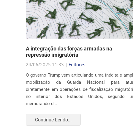
nto
A integração das forças armadas na
repressão imigratória
24/06/2025 11:33 |
Editores
nia por
O governo Trump vem articulando uma inédita e amp
ça com o
mobilização da Guarda Nacional para atua
Trump ao
diretamente em operações de fiscalização migratór
to apenas
no interior dos Estados Unidos, segundo 
memorando d...
Continue Lendo...