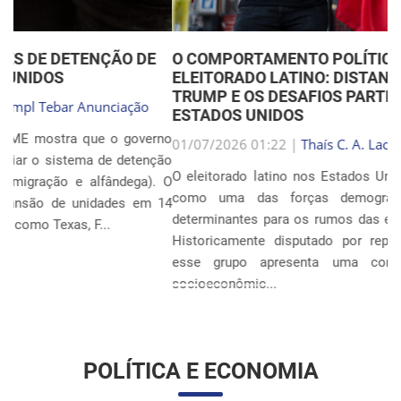
O COMPORTAMENTO POLÍTICO FLUIDO DO
ELEITORADO LATINO: DISTANCIAMENTO DE
Anterior
Próxim
TRUMP E OS DESAFIOS PARTIDÁRIOS NOS
ESTADOS UNIDOS
01/07/2026 01:22 |
Thaís C. A. Lacerda
O eleitorado latino nos Estados Unidos tem se consolidado
como uma das forças demográficas e políticas mais
determinantes para os rumos das eleições locais e federais.
Historicamente disputado por republicanos e democratas,
esse grupo apresenta uma complexidade identitária e
socioeconômic...
Continue Lendo...