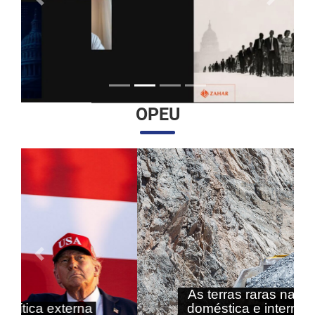
Anterior
Próximo
OPEU
Anterior
Próximo
As terras raras nas agendas
doméstica e internacional do