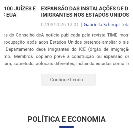
Anterior
Próxim
EXPANSÃO DAS INSTALAÇÕES DE DETENÇÃO DE
IMIGRANTES NOS ESTADOS UNIDOS
07/08/2026 12:01 |
Gabriella Schimpl Tebar Anunciação
A notícia publicada pela revista TIME mostra que o governo
dos Estados Unidos pretende ampliar o sistema de detenção
de imigrantes do ICE (órgão de imigração e alfândega). O
plano prevê a construção ou expansão de unidades em 14
locais diferentes, incluindo estados como Texas, F...
Continue Lendo...
POLÍTICA E ECONOMIA