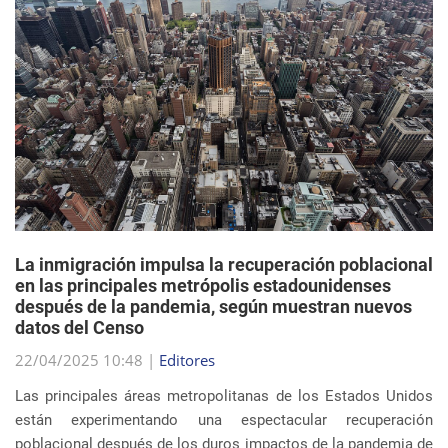
La inmigración impulsa la recuperación poblacional
en las principales metrópolis estadounidenses
después de la pandemia, según muestran nuevos
datos del Censo
22/04/2025 10:48 |
Editores
Las principales áreas metropolitanas de los Estados Unidos
están experimentando una espectacular recuperación
poblacional después de los duros impactos de la pandemia de
COVID-19, y el principal impulsor de est...
sigue leyendo
EVENTOS