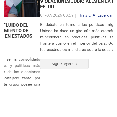
VIOLACIONES JUDICIALES EN LA INMIGRACIÓN DE
EE. UU.
Anterior
Próxim
01/07/2026 00:59 |
Thaís C. A. Lacerda
El debate en torno a las políticas migratorias de Estados
Unidos ha dado un giro aún más dramático tras revelarse la
reincidencia en prácticas punitivas severas, tanto en la
frontera como en el interior del país. Ocho años después de
los escándalos mundiales sobre la separación sistem�...
sigue leyendo
POLÍTICA Y ECONOMÍA