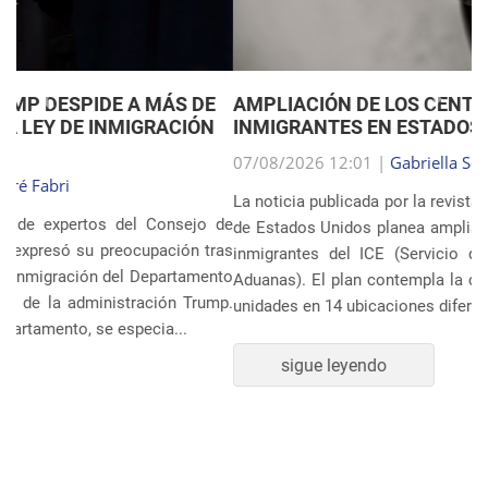
Anterior
Próxim
AMPLIACIÓN DE LOS CENTROS DE DETENCIÓN DE
INMIGRANTES EN ESTADOS UNIDOS
07/08/2026 12:01 |
Gabriella Schimpl Tebar Anunciação
La noticia publicada por la revista TIME revela que el gobierno
de Estados Unidos planea ampliar el sistema de detención de
inmigrantes del ICE (Servicio de Inmigración y Control de
Aduanas). El plan contempla la construcción o ampliación de
unidades en 14 ubicaciones diferentes, incluye...
sigue leyendo
POLÍTICA Y ECONOMÍA