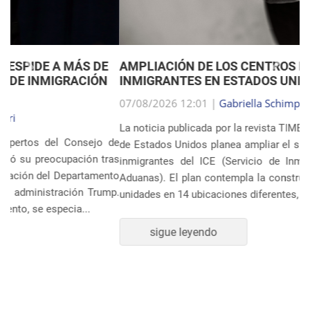
Anterior
Próxim
AMPLIACIÓN DE LOS CENTROS DE DETENCIÓN DE
INMIGRANTES EN ESTADOS UNIDOS
07/08/2026 12:01 |
Gabriella Schimpl Tebar Anunciação
La noticia publicada por la revista TIME revela que el gobierno
de Estados Unidos planea ampliar el sistema de detención de
inmigrantes del ICE (Servicio de Inmigración y Control de
Aduanas). El plan contempla la construcción o ampliación de
unidades en 14 ubicaciones diferentes, incluye...
sigue leyendo
POLÍTICA Y ECONOMÍA