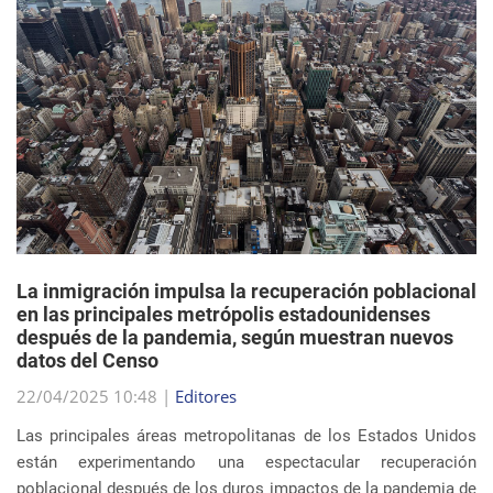
La inmigración impulsa la recuperación poblacional
en las principales metrópolis estadounidenses
después de la pandemia, según muestran nuevos
datos del Censo
22/04/2025 10:48 |
Editores
Las principales áreas metropolitanas de los Estados Unidos
están experimentando una espectacular recuperación
poblacional después de los duros impactos de la pandemia de
COVID-19, y el principal impulsor de est...
sigue leyendo
EVENTOS