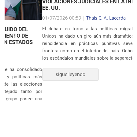
VIOLACIONES JUDICIALES EN LA INMIGRACIÓN DE
EE. UU.
Anterior
Próxim
01/07/2026 00:59 |
Thaís C. A. Lacerda
El debate en torno a las políticas migratorias de Estados
Unidos ha dado un giro aún más dramático tras revelarse la
reincidencia en prácticas punitivas severas, tanto en la
frontera como en el interior del país. Ocho años después de
los escándalos mundiales sobre la separación sistem�...
sigue leyendo
POLÍTICA Y ECONOMÍA