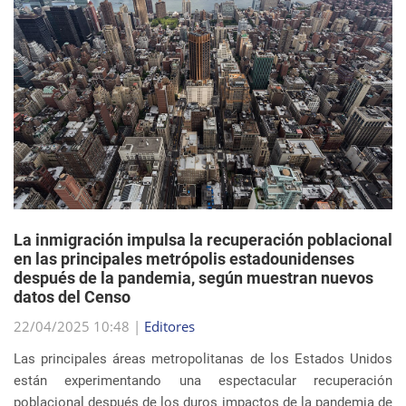
La inmigración impulsa la recuperación poblacional
en las principales metrópolis estadounidenses
después de la pandemia, según muestran nuevos
datos del Censo
22/04/2025 10:48 |
Editores
Las principales áreas metropolitanas de los Estados Unidos
están experimentando una espectacular recuperación
poblacional después de los duros impactos de la pandemia de
COVID-19, y el principal impulsor de est...
sigue leyendo
EVENTOS