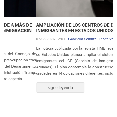
Anterior
Próxim
AMPLIACIÓN DE LOS CENTROS DE DETENCIÓN DE
INMIGRANTES EN ESTADOS UNIDOS
07/08/2026 12:01 |
Gabriella Schimpl Tebar Anunciação
La noticia publicada por la revista TIME revela que el gobierno
de Estados Unidos planea ampliar el sistema de detención de
inmigrantes del ICE (Servicio de Inmigración y Control de
Aduanas). El plan contempla la construcción o ampliación de
unidades en 14 ubicaciones diferentes, incluye...
sigue leyendo
POLÍTICA Y ECONOMÍA