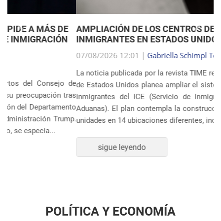
Anterior
Próxim
AMPLIACIÓN DE LOS CENTROS DE DETENCIÓN DE
INMIGRANTES EN ESTADOS UNIDOS
07/08/2026 12:01 |
Gabriella Schimpl Tebar Anunciação
La noticia publicada por la revista TIME revela que el gobierno
de Estados Unidos planea ampliar el sistema de detención de
inmigrantes del ICE (Servicio de Inmigración y Control de
Aduanas). El plan contempla la construcción o ampliación de
unidades en 14 ubicaciones diferentes, incluye...
sigue leyendo
POLÍTICA Y ECONOMÍA