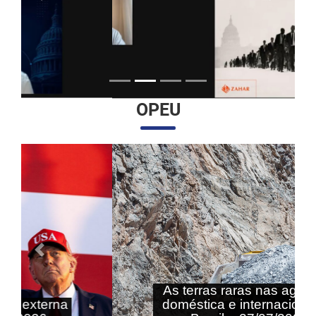
OPEU
Anterior
Próximo
As terras raras nas agendas
doméstica e internacional do