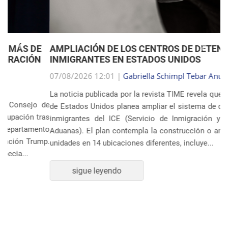
Anterior
Próxim
AMPLIACIÓN DE LOS CENTROS DE DETENCIÓN DE
INMIGRANTES EN ESTADOS UNIDOS
07/08/2026 12:01 |
Gabriella Schimpl Tebar Anunciação
La noticia publicada por la revista TIME revela que el gobierno
de Estados Unidos planea ampliar el sistema de detención de
inmigrantes del ICE (Servicio de Inmigración y Control de
Aduanas). El plan contempla la construcción o ampliación de
unidades en 14 ubicaciones diferentes, incluye...
sigue leyendo
POLÍTICA Y ECONOMÍA