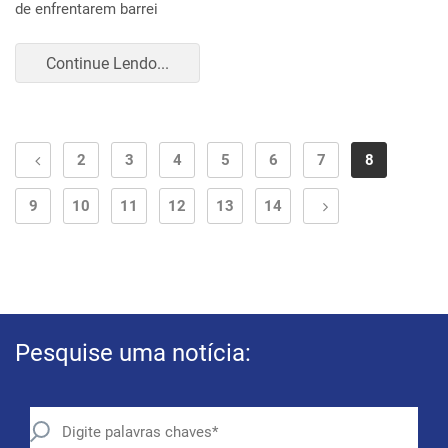
de enfrentarem barrei
Continue Lendo...
2
3
4
5
6
7
8
9
10
11
12
13
14
Pesquise uma notícia: