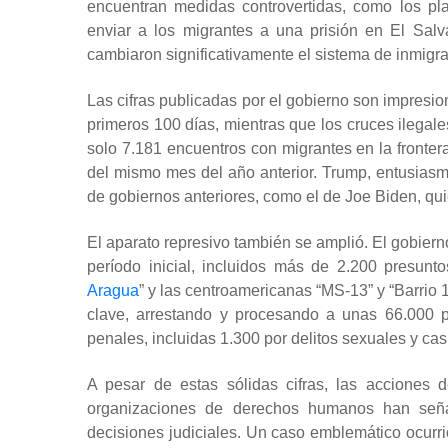
encuentran medidas controvertidas, como los pl
enviar a los migrantes a una prisión en El Salv
cambiaron significativamente el sistema de inmigra
Las cifras publicadas por el gobierno son impresi
primeros 100 días, mientras que los cruces ilegale
solo 7.181 encuentros con migrantes en la fronter
del mismo mes del año anterior. Trump, entusiasm
de gobiernos anteriores, como el de Joe Biden, qu
El aparato represivo también se amplió. El gobie
período inicial, incluidos más de 2.200 presun
Aragua
”
y las centroamericanas “MS-13” y “Barrio 18
clave, arrestando y procesando a unas 66.000 p
penales, incluidas 1.300 por delitos sexuales y cas
A pesar de estas sólidas cifras, las acciones d
organizaciones de derechos humanos han señal
decisiones judiciales. Un caso emblemático ocurri