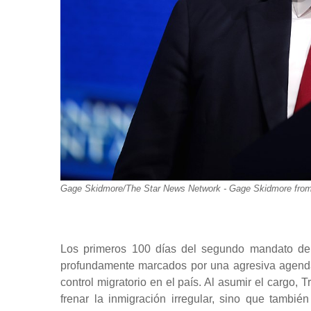
Gage Skidmore/The Star News Network - Gage Skidmore from 
Los primeros 100 días del segundo mandato de
profundamente marcados por una agresiva agenda m
control migratorio en el país. Al asumir el cargo,
frenar la inmigración irregular, sino que tambié