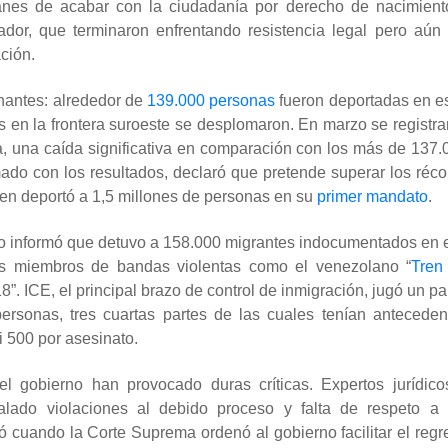
anes de acabar con la ciudadanía por derecho de nacimient
ador, que terminaron enfrentando resistencia legal pero aún 
ción.
onantes: alrededor de
139.000 personas
fueron deportadas en e
s en la frontera suroeste se desplomaron. En marzo se registra
a, una caída significativa en comparación con los más de 137.
ado con los resultados, declaró que pretende superar los réco
ien deportó a 1,5 millones de personas en su
primer mandato
.
rno informó que detuvo a 158.000 migrantes indocumentados en 
tos miembros de bandas violentas como el venezolano “
Tren
”. ICE, el principal brazo de control de inmigración, jugó un pa
ersonas, tres cuartas partes de las cuales tenían anteceden
i 500 por asesinato.
el gobierno han provocado duras críticas. Expertos jurídico
ado violaciones al debido proceso y falta de respeto a 
ó cuando la Corte Suprema ordenó al gobierno facilitar el regr