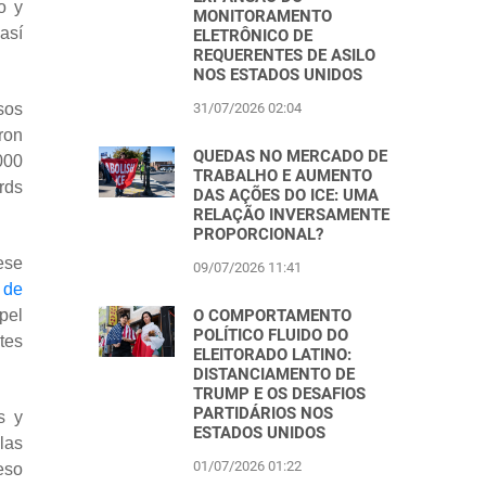
o y
MONITORAMENTO
así
ELETRÔNICO DE
REQUERENTES DE ASILO
NOS ESTADOS UNIDOS
31/07/2026 02:04
sos
ron
QUEDAS NO MERCADO DE
000
TRABALHO E AUMENTO
rds
DAS AÇÕES DO ICE: UMA
RELAÇÃO INVERSAMENTE
PROPORCIONAL?
ese
09/07/2026 11:41
 de
O COMPORTAMENTO
pel
POLÍTICO FLUIDO DO
tes
ELEITORADO LATINO:
DISTANCIAMENTO DE
TRUMP E OS DESAFIOS
PARTIDÁRIOS NOS
s y
ESTADOS UNIDOS
las
01/07/2026 01:22
eso