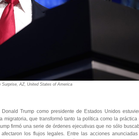
Surprise, AZ, United States of America
 Donald Trump como presidente de Estados Unidos estuvie
igratoria, que transformó tanto la política como la práctica 
 Trump firmó una serie de órdenes ejecutivas que no sólo busca
n afectaron los flujos legales. Entre las acciones anunciadas