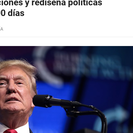
iones y rediseña políticas
0 días
ÍA