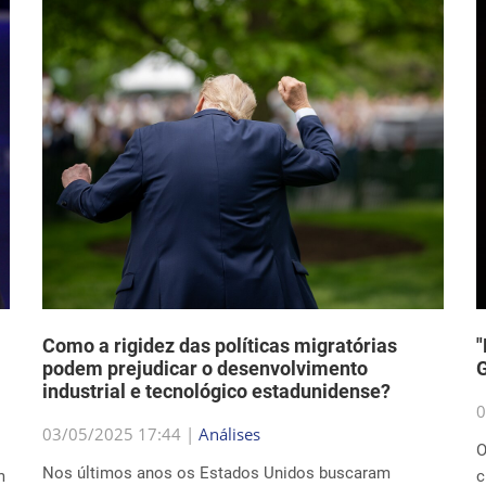
Como a rigidez das políticas migratórias
"
podem prejudicar o desenvolvimento
G
industrial e tecnológico estadunidense?
0
03/05/2025 17:44 |
Análises
O
Nos últimos anos os Estados Unidos buscaram
m
c