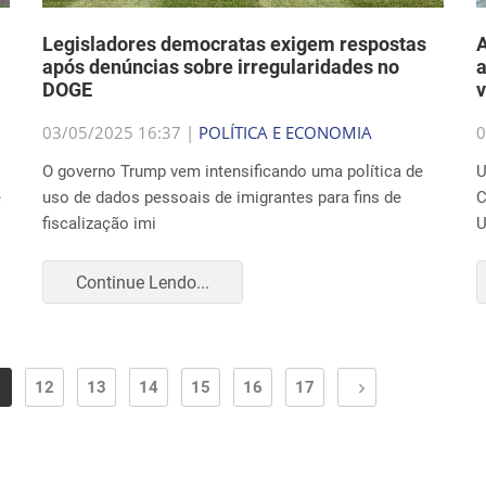
Legisladores democratas exigem respostas
A
após denúncias sobre irregularidades no
a
DOGE
03/05/2025 16:37 |
POLÍTICA E ECONOMIA
0
O governo Trump vem intensificando uma política de
U
e
uso de dados pessoais de imigrantes para fins de
C
fiscalização imi
U
Continue Lendo...
1
12
13
14
15
16
17