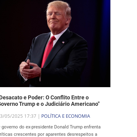
Desacato e Poder: O Conflito Entre o
overno Trump e o Judiciário Americano"
3/05/2025 17:37 |
POLÍTICA E ECONOMIA
 governo do ex-presidente Donald Trump enfrenta
ríticas crescentes por aparentes desrespeitos a