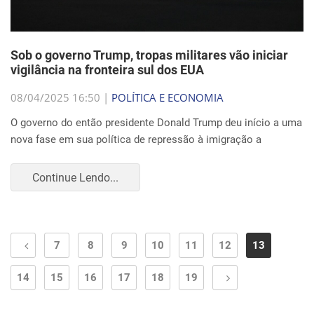
Sob o governo Trump, tropas militares vão iniciar
vigilância na fronteira sul dos EUA
08/04/2025 16:50 |
POLÍTICA E ECONOMIA
O governo do então presidente Donald Trump deu início a uma
nova fase em sua política de repressão à imigração a
Continue Lendo...
7
8
9
10
11
12
13
14
15
16
17
18
19