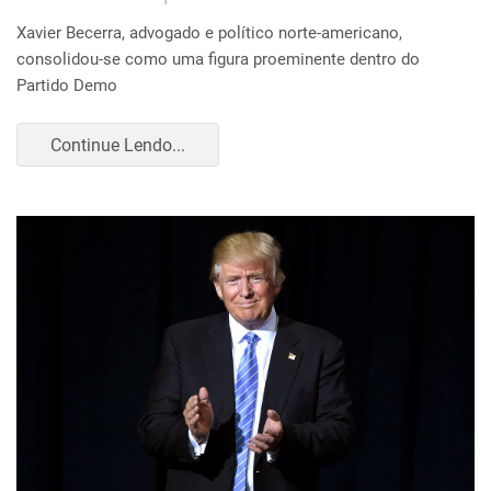
Xavier Becerra, advogado e político norte-americano,
consolidou-se como uma figura proeminente dentro do
Partido Demo
Continue Lendo...