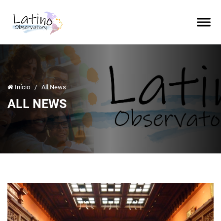
Início
/
All News
ALL NEWS