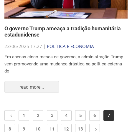
O governo Trump ameaça a tradição humanitária
estadunidense
23/06/2025 17:27 |
POLÍTICA E ECONOMIA
Em apenas cinco meses de governo, a administração Trump
vem promovendo uma mudança drástica na política externa
do
read more...
1
2
3
4
5
6
7
8
9
10
11
12
13