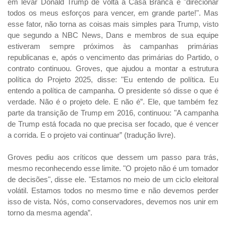
em levar Donald Trump de volta à Casa Branca e "direcionar
todos os meus esforços para vencer, em grande parte!". Mas
esse fator, não torna as coisas mais simples para Trump, visto
que segundo a NBC News, Dans e membros de sua equipe
estiveram sempre próximos às campanhas primárias
republicanas e, após o vencimento das primárias do Partido, o
contrato continuou. Groves, que ajudou a montar a estrutura
política do Projeto 2025, disse: "Eu entendo de política. Eu
entendo a política de campanha. O presidente só disse o que é
verdade. Não é o projeto dele. E não é”. Ele, que também fez
parte da transição de Trump em 2016, continuou: "A campanha
de Trump está focada no que precisa ser focado, que é vencer
a corrida. E o projeto vai continuar” (tradução livre).
Groves pediu aos críticos que dessem um passo para trás,
mesmo reconhecendo esse limite. "O projeto não é um tomador
de decisões", disse ele. "Estamos no meio de um ciclo eleitoral
volátil. Estamos todos no mesmo time e não devemos perder
isso de vista. Nós, como conservadores, devemos nos unir em
torno da mesma agenda”.