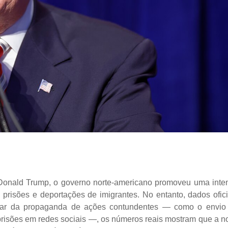
Donald Trump, o governo norte-americano promoveu uma inte
prisões e deportações de imigrantes. No entanto, dados ofici
esar da propaganda de ações contundentes — como o envio
de prisões em redes sociais —, os números reais mostram que a n