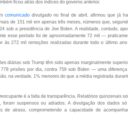
bém ficou atrás dos índices do governo anterior.
em
comunicado
divulgado no final de abril, afirmou que já ha
o mais de 151 mil em apenas três meses, números que, segund
024 sob a presidência de Joe Biden. A realidade, contudo, apo
ante esse período foi de aproximadamente 72 mil — praticame
or às 272 mil remoções realizadas durante todo o último ano
sões diárias sob Trump têm sido apenas marginalmente superio
 778 prisões por dia, contra 759 sob Biden — uma diferença
são, na verdade, 1% menores do que a média registrada durant
eocupante é a falta de transparência. Relatórios quinzenais so
E, foram suspensos ou adiados. A divulgação dos dados só 
as de atraso, comprometendo a capacidade de acompanha