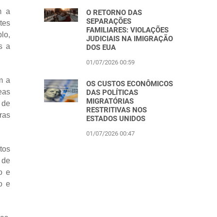
m a
O RETORNO DAS
SEPARAÇÕES
tes
FAMILIARES: VIOLAÇÕES
lo,
JUDICIAIS NA IMIGRAÇÃO
s a
DOS EUA
01/07/2026 00:59
m a
OS CUSTOS ECONÔMICOS
eas
DAS POLÍTICAS
MIGRATÓRIAS
 de
RESTRITIVAS NOS
ras
ESTADOS UNIDOS
01/07/2026 00:47
tos
 de
o e
o e