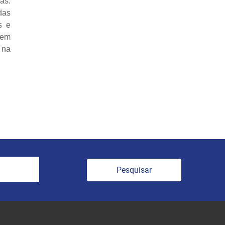
as.
das
s e
 em
 na
Pesquisar