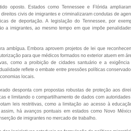
ido oposto. Estados como Tennessee e Flórida ampliara
direitos civis de imigrantes e criminalizaram condutas de agen
icas de deportação. A legislação do Tennessee, por exemp
ssão a imigrantes, ao mesmo tempo em que impõe penalidade
ra ambígua. Embora aprovem projetos de lei que reconhece
utorização para que médicos formados no exterior atuem em ár
as, como a proibição de cidades santuário e a exigência
a dualidade reflete o embate entre pressões políticas conservado
economias locais.
orado desponta com propostas robustas de proteção aos direi
ticas e limitando o compartilhamento de dados com autoridades
otam leis restritivas, como a limitação ao acesso à educaçã
da assim, há avanços pontuais em estados como Novo Méxic
serção de imigrantes no mercado de trabalho.