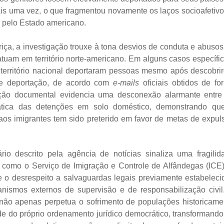
is uma vez, o que fragmentou novamente os laços socioafetivo
s pelo Estado americano.
iriça, a investigação trouxe à tona desvios de conduta e abusos
atuam em território norte-americano. Em alguns casos específic
 território nacional deportaram pessoas mesmo após descobri
 de deportação, de acordo com
e-mails
oficiais obtidos de fo
ação documental evidencia uma desconexão alarmante entre
rática das detenções em solo doméstico, demonstrando qu
 aos imigrantes tem sido preterido em favor de metas de expul
io descrito pela agência de notícias sinaliza uma fragilid
s como o Serviço de Imigração e Controle de Alfândegas (ICE)
 o desrespeito a salvaguardas legais previamente estabeleci
ismos externos de supervisão e de responsabilização civil
 não apenas perpetua o sofrimento de populações historicame
de do próprio ordenamento jurídico democrático, transformando