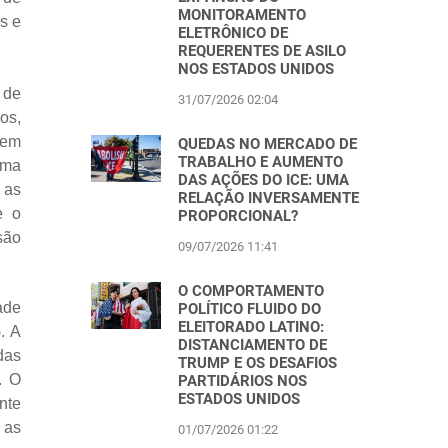
MONITORAMENTO
s e
ELETRÔNICO DE
REQUERENTES DE ASILO
NOS ESTADOS UNIDOS
 de
31/07/2026 02:04
os,
rem
QUEDAS NO MERCADO DE
TRABALHO E AUMENTO
rma
DAS AÇÕES DO ICE: UMA
 as
RELAÇÃO INVERSAMENTE
e o
PROPORCIONAL?
são
09/07/2026 11:41
O COMPORTAMENTO
ade
POLÍTICO FLUIDO DO
ELEITORADO LATINO:
. A
DISTANCIAMENTO DE
das
TRUMP E OS DESAFIOS
. O
PARTIDÁRIOS NOS
ESTADOS UNIDOS
nte
 as
01/07/2026 01:22