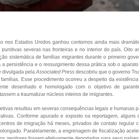
ção nos Estados Unidos ganhou contornos ainda mais dramáti
punitivas severas nas fronteiras e no interior do país. Oito a
ão sistemática de famílias migrantes durante o primeiro gove
a persistência e o ressurgimento dessa prática sob o aparato
 divulgada pela
Associated Press
descobriu que o governo Tr
amílias. Esse procedimento ocorreu a despeito da existência
tamente desenhado e homologado com o objetivo de garanti
ltassem a traumatizar núcleos inteiros de imigrantes.
otetivas resultou em severas consequências legais e humanas p
trativas. Conforme apurado e exposto na reportagem, alguns 
centros de imigração há meses, privados de contato regular 
prolongado. Paralelamente, a engrenagem de fiscalização acele
os genitores fossem efetivamente deportados para seus países