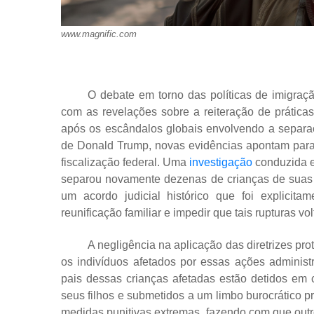
www.magnific.com
O debate em torno das políticas de imigra
com as revelações sobre a reiteração de práticas 
após os escândalos globais envolvendo a separaç
de Donald Trump, novas evidências apontam para 
fiscalização federal. Uma
investigação
conduzida e
separou novamente dezenas de crianças de suas f
um acordo judicial histórico que foi explici
reunificação familiar e impedir que tais rupturas vo
A negligência na aplicação das diretrizes pr
os indivíduos afetados por essas ações adminis
pais dessas crianças afetadas estão detidos em 
seus filhos e submetidos a um limbo burocrático 
medidas punitivas extremas, fazendo com que outr