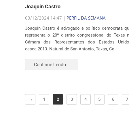
Joaquin Castro
03/12/2024 14:47 |
PERFIL DA SEMANA
Joaquin Castro é advogado e político democrata q
representa o 20º distrito congressional do Texas 
Câmara dos Representantes dos Estados Unid
desde 2013. Natural de San Antonio, Texas, Ca
Continue Lendo...
1
2
3
4
5
6
7