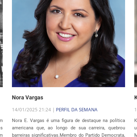
Nora Vargas
K
14/01/2025 21:24 |
PERFIL DA SEMANA
1
um
Nora E. Vargas é uma figura de destaque na política
K
os
americana que, ao longo de sua carreira, quebrou
u
em
barreiras significativas.Membro do Partido Democrata,
M