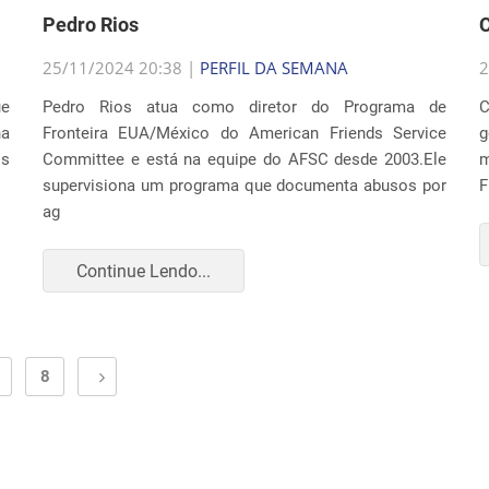
Pedro Rios
C
25/11/2024 20:38 |
PERFIL DA SEMANA
2
ue
Pedro Rios atua como diretor do Programa de
C
na
Fronteira EUA/México do American Friends Service
g
os
Committee e está na equipe do AFSC desde 2003.Ele
m
supervisiona um programa que documenta abusos por
F
ag
Continue Lendo...
8