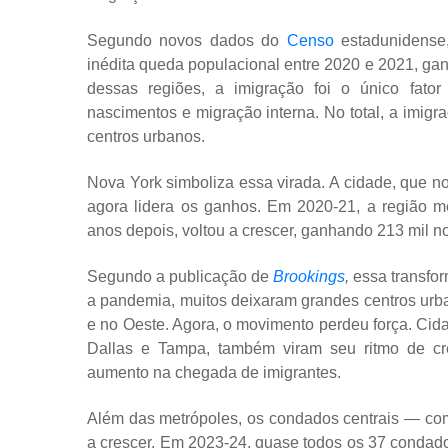
Segundo novos dados do
Censo
estadunidense,
inédita queda populacional entre 2020 e 2021, g
dessas regiões, a imigração foi o único fato
nascimentos e migração interna. No total, a imig
centros urbanos.
Nova York simboliza essa virada. A cidade, que n
agora lidera os ganhos. Em 2020-21, a região me
anos depois, voltou a crescer, ganhando 213 mil no
Segundo a publicação de
Brookings
,
essa transfor
a pandemia, muitos deixaram grandes centros urb
e no Oeste. Agora, o movimento perdeu força. Cida
Dallas e Tampa, também viram seu ritmo de c
aumento na chegada de imigrantes.
Além das metrópoles, os condados centrais — co
a crescer. Em 2023-24, quase todos os 37 condado