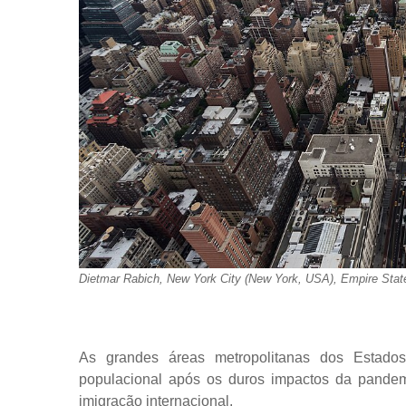
Dietmar Rabich, New York City (New York, USA), Empire State
As grandes áreas metropolitanas dos Estado
populacional após os duros impactos da pande
imigração internacional.