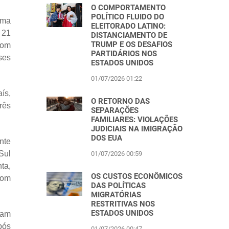
O COMPORTAMENTO
POLÍTICO FLUIDO DO
uma
ELEITORADO LATINO:
 21
DISTANCIAMENTO DE
TRUMP E OS DESAFIOS
com
PARTIDÁRIOS NOS
ses
ESTADOS UNIDOS
01/07/2026 01:22
ís,
O RETORNO DAS
rês
SEPARAÇÕES
FAMILIARES: VIOLAÇÕES
JUDICIAIS NA IMIGRAÇÃO
DOS EUA
nte
Sul
01/07/2026 00:59
ta,
OS CUSTOS ECONÔMICOS
com
DAS POLÍTICAS
MIGRATÓRIAS
RESTRITIVAS NOS
ESTADOS UNIDOS
ram
pós
01/07/2026 00:47