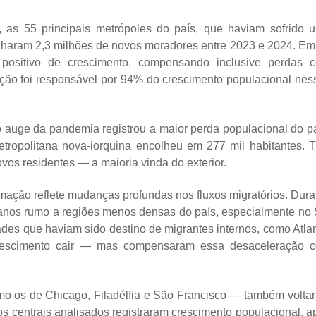
 as 55 principais metrópoles do país, que haviam sofrido 
anharam 2,3 milhões de novos moradores entre 2023 e 2024. Em
r positivo de crescimento, compensando inclusive perdas 
ração foi responsável por 94% do crescimento populacional nes
o auge da pandemia registrou a maior perda populacional do pa
tropolitana nova-iorquina encolheu em 277 mil habitantes. T
vos residentes — a maioria vinda do exterior.
mação reflete mudanças profundas nos fluxos migratórios. Dura
anos rumo a regiões menos densas do país, especialmente no 
des que haviam sido destino de migrantes internos, como Atlan
rescimento cair — mas compensaram essa desaceleração 
mo os de Chicago, Filadélfia e São Francisco — também volta
s centrais analisados registraram crescimento populacional, a