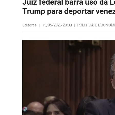
Juiz federal barra uso da L
Trump para deportar vene
Editores
|
15/05/2025 20:39
|
POLÍTICA E ECONOM