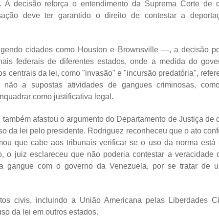
ar. A decisão reforça o entendimento da Suprema Corte de 
ação deve ter garantido o direito de contestar a deporta
angendo cidades como Houston e Brownsville —, a decisão p
unais federais de diferentes estados, onde a medida do gove
 centrais da lei, como "invasão" e "incursão predatória", refer
 e não a supostas atividades de gangues criminosas, com
quadrar como justificativa legal.
ial também afastou o argumento do Departamento de Justiça de 
uso da lei pelo presidente. Rodriguez reconheceu que o ato conf
mou que cabe aos tribunais verificar se o uso da norma está
o, o juiz esclareceu que não poderia contestar a veracidade 
da gangue com o governo da Venezuela, por se tratar de 
itos civis, incluindo a União Americana pelas Liberdades Ci
uso da lei em outros estados.