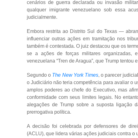
cenários de guerra declarada ou invasão milit
qualquer imigrante venezuelano sob essa acus
judicialmente.
Embora restrita ao Distrito Sul do Texas — abr
influenciar outras ações em tramitação nos trib
também é contestada. O juiz destacou que os termos
se a ações de forças militares organizadas,
venezuelana “Tren de Aragua”, que Trump tentou en
Segundo o
The New York Times
, o parecer judic
o Judiciário não teria competência para avaliar o 
amplos poderes ao chefe do Executivo, mas afir
conformidade com seus limites legais. No entant
alegações de Trump sobre a suposta ligação 
prerrogativa política.
A decisão foi celebrada por defensores de dire
(ACLU), que lidera várias ações judiciais contra o 