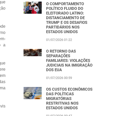
que
O COMPORTAMENTO
ção
POLÍTICO FLUIDO DO
ELEITORADO LATINO:
DISTANCIAMENTO DE
TRUMP E OS DESAFIOS
ode
PARTIDÁRIOS NOS
ESTADOS UNIDOS
rno
em-
01/07/2026 01:22
o a
O RETORNO DAS
SEPARAÇÕES
FAMILIARES: VIOLAÇÕES
que
JUDICIAIS NA IMIGRAÇÃO
ere
DOS EUA
 em
01/07/2026 00:59
das
uma
OS CUSTOS ECONÔMICOS
DAS POLÍTICAS
MIGRATÓRIAS
RESTRITIVAS NOS
vis
ESTADOS UNIDOS
01/07/2026 00:47