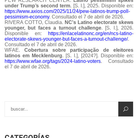
PEW RESEARCH CENTER.
Latino pessimism spikes
under Trump’s second term
.
[S. l.], 2025.
Disponible en:
https://www.axios.com/2025/11/24/pew-latinos-trump-poll-
pessimism-economy
.
Consultado el 7 de abril de 2026.
RIVERA COTTO, Claudia.
NC's Latino electorate skews
younger, but faces a turnout challenge
.
[S. l.], 2026.
Disponible en:
https://enlacelatinonc.org/en/ncs-latino-
electorate-skews-younger-but-faces-a-turnout-challenge/
.
Consultado el 7 de abril de 2026.
WFAE.
Cobertura sobre participação de eleitores
latinos em Mecklenburg
. [S. l.], [2024?].
Disponible en:
https://www.wfae.org/tags/2024-latino-voters
.
Consultado
el 7 de abril de 2026.
CATEGORÍAS