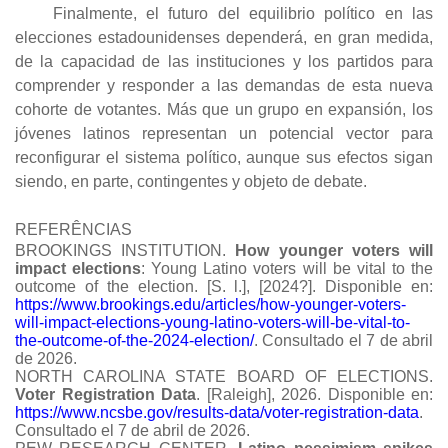
Finalmente, el futuro del equilibrio político en las
elecciones estadounidenses dependerá, en gran medida,
de la capacidad de las instituciones y los partidos para
comprender y responder a las demandas de esta nueva
cohorte de votantes. Más que un grupo en expansión, los
jóvenes latinos representan un potencial vector para
reconfigurar el sistema político, aunque sus efectos sigan
siendo, en parte, contingentes y objeto de debate.
REFERÊNCIAS
BROOKINGS INSTITUTION.
How younger voters will
impact elections
: Young Latino voters will be vital to the
outcome of the election.
[S. l.], [2024?].
Disponible en:
https://www.brookings.edu/articles/how-younger-voters-
will-impact-elections-young-latino-voters-will-be-vital-to-
the-outcome-of-the-2024-election/
.
Consultado el 7 de abril
de 2026.
NORTH CAROLINA STATE BOARD OF ELECTIONS.
Voter Registration Data
.
[Raleigh], 2026.
Disponible en:
https://www.ncsbe.gov/results-data/voter-registration-data
.
Consultado el 7 de abril de 2026.