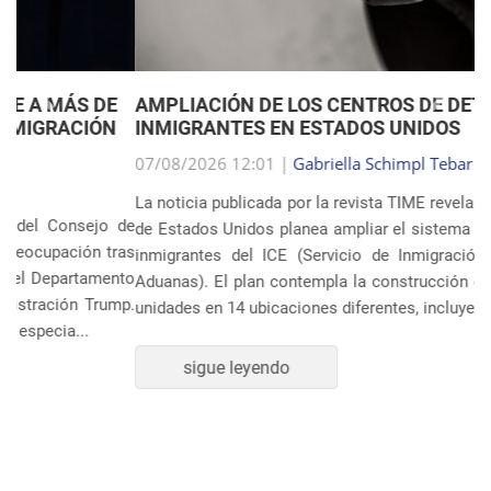
Anterior
Próxim
AMPLIACIÓN DE LOS CENTROS DE DETENCIÓN DE
INMIGRANTES EN ESTADOS UNIDOS
07/08/2026 12:01 |
Gabriella Schimpl Tebar Anunciação
La noticia publicada por la revista TIME revela que el gobierno
de Estados Unidos planea ampliar el sistema de detención de
inmigrantes del ICE (Servicio de Inmigración y Control de
Aduanas). El plan contempla la construcción o ampliación de
unidades en 14 ubicaciones diferentes, incluye...
sigue leyendo
POLÍTICA Y ECONOMÍA