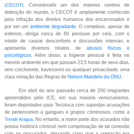
(CECOT)
. Considerado um dos maiores centros de
detenção do mundo, o CECOT é amplamente conhecido
pela infração dos direitos humanos dos encarcerados e
por ser um
ambiente degradante
. O complexo, apesar de
extenso, abriga cerca de 80 pessoas por cela, com o
intuito de causar desconforto e discussões internas, e
apresenta diversos relatos de
abusos físicos e
psicológicos
. Além disso, a higiene pessoal é feita no
mesmo ambiente em que passam 23,5 horas de seus dias,
sem colchonete, travesseiro ou qualquer privacidade, uma
clara violação das Regras de
Nelson Mandela da ONU
.
Em abril do ano passado cerca de 250 imigrantes
apreendidos pelo ICE, em sua maioria venezuelanos,
foram deportados para Tecoluca com supostas acusações
de pertencerem a gangues e grupos criminosos, como a
Trende Aragua
. No entanto, a maior parte dos acusados não
possui histórico criminal nem comprovação de tal conexão
com os procurados, deixando claro que a operação era