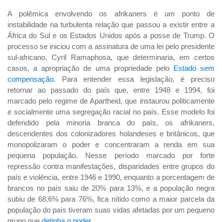
A polêmica envolvendo os afrikaners é um ponto de
instabilidade na turbulenta relação que passou a existir entre a
África do Sul e os Estados Unidos após a posse de Trump. O
processo se iniciou com a assinatura de uma lei pelo presidente
sul-africano, Cyril Ramaphosa, que determinaria, em certos
casos, a apropriação de uma propriedade pelo
Estado sem
compensação
.
Para entender essa legislação, é preciso
retornar ao passado do país que, entre 1948 e 1994, foi
marcado pelo regime de Apartheid, que instaurou politicamente
e socialmente uma segregação racial no país. Esse modelo foi
defendido pela minoria branca do país, os afrikaners,
descendentes dos colonizadores holandeses e britânicos, que
monopolizaram o poder e concentraram a renda em sua
pequena população. Nesse período marcado por forte
repressão contra manifestações, disparidades entre grupos do
país e violência, entre 1946 e 1990, enquanto a porcentagem de
brancos no país saiu de 20% para 13%, e a população negra
subiu de 68,6% para 76%, fica nítido como a maior parcela da
população do país tiveram suas vidas afetadas por um pequeno
grupo que
detinha o poder
.