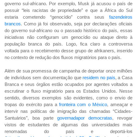
governo sul-africano. Por exemplo, Musk já acusou o país de
possuir “leis racistas de propriedade” e que a África do Sul
estaria cometendo “genocídio” contra seus
fazendeiros
brancos
.
Como já foi observado, seja por declarações oficiais
do governo sul-africano ou o passado histórico do país, essas
iniciativas não configuram um genocídio ou ataque direto à
população branca do país. Logo, fica claro a controversa
voltada para o recebimento desse grupo de afrikaners, inserido
no contexto de redução dos fluxos migratórios para o país.
Além de sua promessa de campanha de deportar onze milhões
de indivíduos sem documentação que
residem no país
,
a Casa
Branca e seus órgãos estão ocupados por agentes voltados a
escrutinar o fluxo migratório para os Estados Unidos. Nesse
sentido, diversos exemplos são evidentes, como o envio de
tropas do exército para a
fronteira com o México
,
ameaçar e
intervir nas políticas de imigração das chamadas “Cidades-
Santuários”, boa parte
governadapor democratas
,
revogar
vistos de estudantes de algumas das universidades mais
renomadas do país e deportá-los