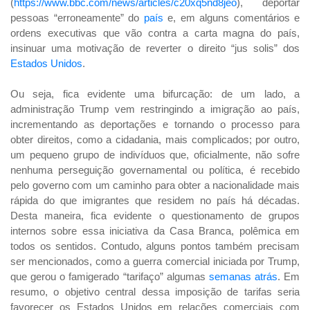
(
https://www.bbc.com/news/articles/c20xq5nd8jeo
),
deportar
pessoas “erroneamente” do
país
e, em alguns comentários e
ordens executivas que vão contra a carta magna do país,
insinuar uma motivação de reverter o direito “jus solis” dos
Estados Unidos
.
Ou seja, fica evidente uma bifurcação: de um lado, a
administração Trump vem restringindo a imigração ao país,
incrementando as deportações e tornando o processo para
obter direitos, como a cidadania, mais complicados; por outro,
um pequeno grupo de indivíduos que, oficialmente, não sofre
nenhuma perseguição governamental ou política, é recebido
pelo governo com um caminho para obter a nacionalidade mais
rápida do que imigrantes que residem no país há décadas.
Desta maneira, fica evidente o questionamento de grupos
internos sobre essa iniciativa da Casa Branca, polêmica em
todos os sentidos. Contudo, alguns pontos também precisam
ser mencionados, como a guerra comercial iniciada por Trump,
que gerou o famigerado “tarifaço” algumas
semanas atrás
.
Em
resumo, o objetivo central dessa imposição de tarifas seria
favorecer os Estados Unidos em relações comerciais com