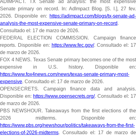
ADIMPACT. TX Senate ad analysis: the most expensive
Senate primary on record.
In: AdImpact Blog. [S. l.], 27 fev.
2026.
Disponible en:
https://adimpact.com/blogs/tx-senate-ad-
analysis-the-most-expensive-senate-primary-on-record
.
Consultado el: 17 de marzo de 2026.
FEDERAL ELECTION COMMISSION. Campaign finance
reports.
Disponible en:
https://www.fec.gov/
. Consultado el: 1
de marzo de 2026.
FOX 4 NEWS. Texas Senate primary becomes one of the most
expensive in U.S. history.
Disponible en
https://www.fox4news.com/news/texas-senate-primary-most-
expensive
. Consultado el: 17 de marzo de 2026.
OPENSECRETS. Campaign finance data and analysis.
Disponible en:
https://www.opensecrets.org/
. Consultado el: 17
de marzo de 2026.
PBS NEWSHOUR. Takeaways from the first elections of the
2026 midterms.
Disponible en
https://www.pbs.org/newshour/politics/takeaways-from-the-first-
elections-of-2026-midterms
. Consultado el: 17 de marzo de