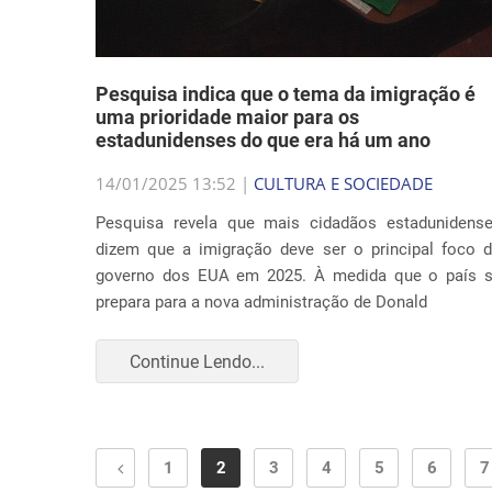
Pesquisa indica que o tema da imigração é
uma prioridade maior para os
estadunidenses do que era há um ano
14/01/2025 13:52 |
CULTURA E SOCIEDADE
Pesquisa revela que mais cidadãos estadunidens
dizem que a imigração deve ser o principal foco 
governo dos EUA em 2025. À medida que o país 
prepara para a nova administração de Donald
Continue Lendo...
1
2
3
4
5
6
7