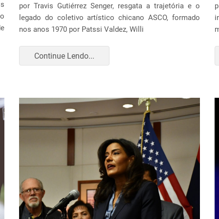
os
por Travis Gutiérrez Senger, resgata a trajetória e o
p
ão
legado do coletivo artístico chicano ASCO, formado
i
de
nos anos 1970 por Patssi Valdez, Willi
m
Continue Lendo...