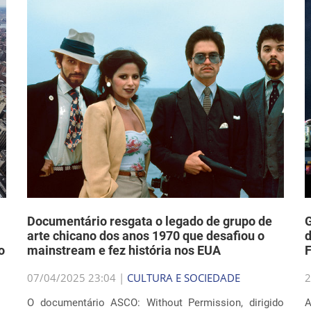
Documentário resgata o legado de grupo de
G
arte chicano dos anos 1970 que desafiou o
d
o
mainstream e fez história nos EUA
F
07/04/2025 23:04 |
CULTURA E SOCIEDADE
2
O documentário ASCO: Without Permission, dirigido
A