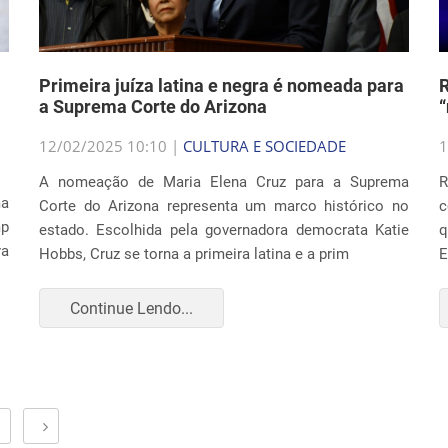
Primeira juíza latina e negra é nomeada para
R
m
a Suprema Corte do Arizona
“
12/02/2025 10:10 |
CULTURA E SOCIEDADE
1
A nomeação de Maria Elena Cruz para a Suprema
R
ma
Corte do Arizona representa um marco histórico no
mp
estado. Escolhida pela governadora democrata Katie
q
ra
Hobbs, Cruz se torna a primeira latina e a prim
E
Continue Lendo...