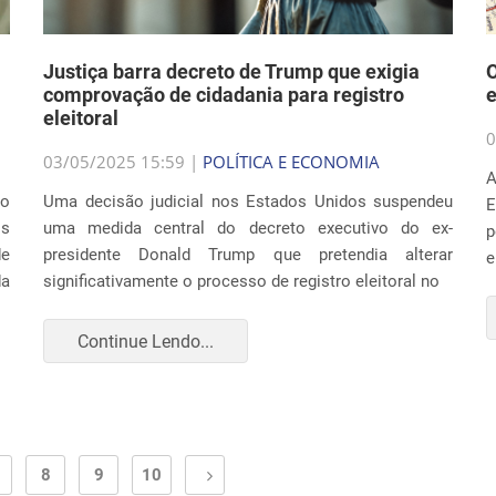
Justiça barra decreto de Trump que exigia
O
comprovação de cidadania para registro
e
eleitoral
0
03/05/2025 15:59 |
POLÍTICA E ECONOMIA
A
lo
Uma decisão judicial nos Estados Unidos suspendeu
E
os
uma medida central do decreto executivo do ex-
p
de
presidente Donald Trump que pretendia alterar
e
da
significativamente o processo de registro eleitoral no
Continue Lendo...
8
9
10