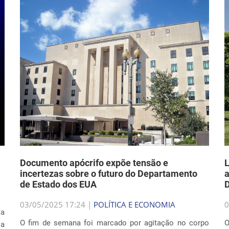
Documento apócrifo expõe tensão e
L
incertezas sobre o futuro do Departamento
a
de Estado dos EUA
03/05/2025 17:24 |
POLÍTICA E ECONOMIA
0
ta
O fim de semana foi marcado por agitação no corpo
O
 a