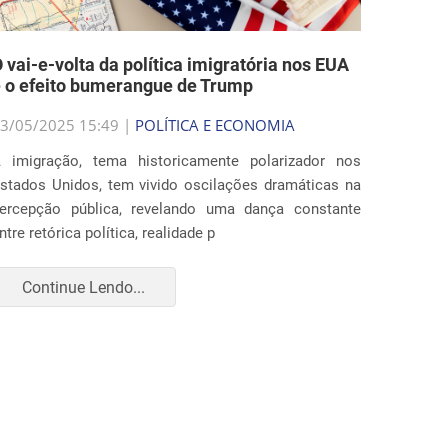
 vai-e-volta da política imigratória nos EUA
 o efeito bumerangue de Trump
3/05/2025 15:49 |
POLÍTICA E ECONOMIA
 imigração, tema historicamente polarizador nos
stados Unidos, tem vivido oscilações dramáticas na
ercepção pública, revelando uma dança constante
ntre retórica política, realidade p
Continue Lendo...