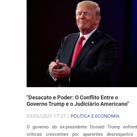
"Desacato e Poder: O Conflito Entre o
Governo Trump e o Judiciário Americano"
03/05/2025 17:37 |
POLÍTICA E ECONOMIA
O governo do ex-presidente Donald Trump enfren
críticas crescentes por aparentes desrespeitos