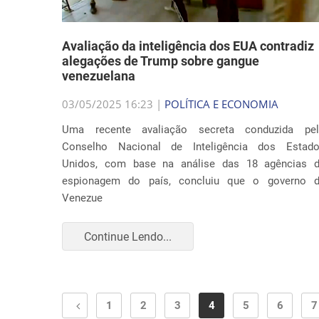
Avaliação da inteligência dos EUA contradiz
alegações de Trump sobre gangue
venezuelana
03/05/2025 16:23 |
POLÍTICA E ECONOMIA
Uma recente avaliação secreta conduzida pe
Conselho Nacional de Inteligência dos Estad
Unidos, com base na análise das 18 agências 
espionagem do país, concluiu que o governo 
Venezue
Continue Lendo...
1
2
3
4
5
6
7