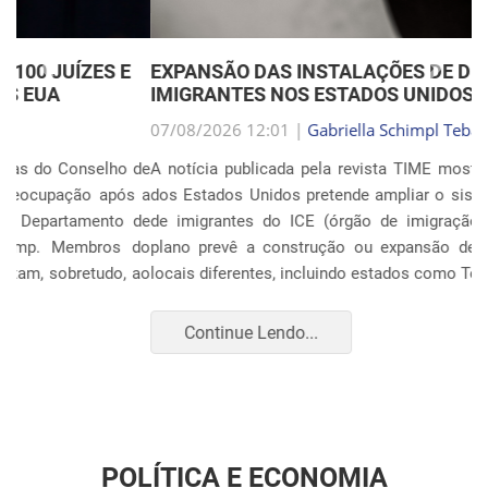
Anterior
Próxim
EXPANSÃO DAS INSTALAÇÕES DE DETENÇÃO DE
IMIGRANTES NOS ESTADOS UNIDOS
07/08/2026 12:01 |
Gabriella Schimpl Tebar Anunciação
A notícia publicada pela revista TIME mostra que o governo
dos Estados Unidos pretende ampliar o sistema de detenção
de imigrantes do ICE (órgão de imigração e alfândega). O
plano prevê a construção ou expansão de unidades em 14
locais diferentes, incluindo estados como Texas, F...
Continue Lendo...
POLÍTICA E ECONOMIA