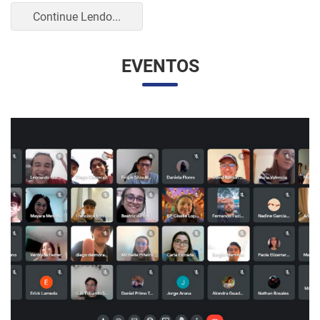
UNESP E UNAM PROMOVEM UM ENCONTRO
VIRTUAL DOS ESTUDANTES DE RELAÇÕES
INTERNACIONAIS
07/05/2023 10:23 |
Beatriz Zanin de Moraes
Na última quarta-feira (26), os alunos do curso de Relações