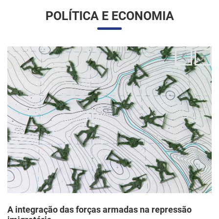
A integração das forças armadas na repressão
imigratória
24/06/2025 11:33 |
Editores
O governo Trump vem articulando uma inédita e ampla
mobilização da Guarda Nacional para atuar diretamente em
operações de fiscalização migratória no interior dos Estados
Unidos, segundo um memorando d...