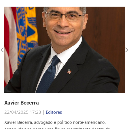
Xavier Becerra
22/04/2025 17:23 |
Editores
Xavier Becerra, advogado e político norte-americano,
consolidou-se como uma figura proeminente dentro do
Partido Democrata, trilhando uma carreira que o levou de
origens humildes em Sacramento ao cargo de secretá...
Continue Lendo...