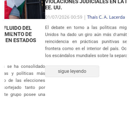
VIOLACIONES JUDICIALES EN LA INMIGRACIÓN DE
EE. UU.
Anterior
Próxim
01/07/2026 00:59 |
Thaís C. A. Lacerda
El debate en torno a las políticas migratorias de Estados
Unidos ha dado un giro aún más dramático tras revelarse la
reincidencia en prácticas punitivas severas, tanto en la
frontera como en el interior del país. Ocho años después de
los escándalos mundiales sobre la separación sistem�...
sigue leyendo
POLÍTICA Y ECONOMÍA