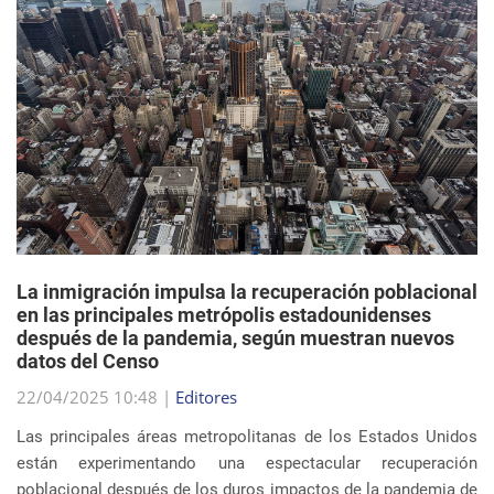
La inmigración impulsa la recuperación poblacional
en las principales metrópolis estadounidenses
después de la pandemia, según muestran nuevos
datos del Censo
22/04/2025 10:48 |
Editores
Las principales áreas metropolitanas de los Estados Unidos
están experimentando una espectacular recuperación
poblacional después de los duros impactos de la pandemia de
COVID-19, y el principal impulsor de est...
sigue leyendo
EVENTOS